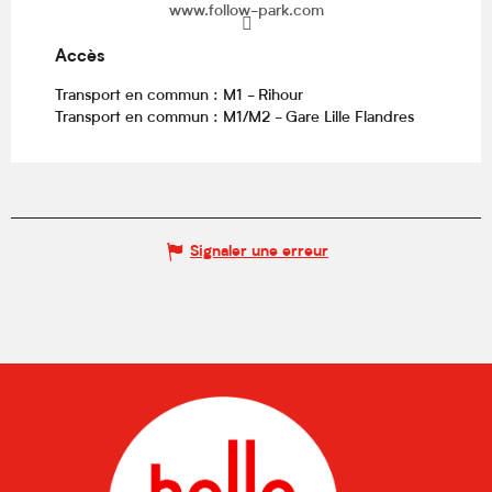
www.follow-park.com
Accès
Accès
Transport en commun : M1 - Rihour
Transport en commun : M1/M2 - Gare Lille Flandres
Signaler une erreur