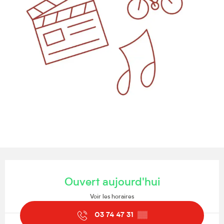
Ouverture et coordonnées
Ouvert aujourd'hui
Voir les horaires
03 74 47 31
▒▒