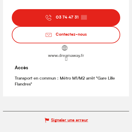
03 74 47 31
▒▒
Contactez-nous
www.dreamaway.fr
Accès
Accès
Transport en commun : Métro M1/M2 arrêt "Gare Lille
Flandres"
Signaler une erreur