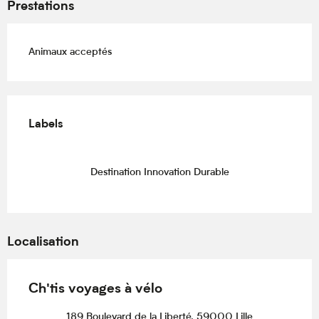
Prestations
Animaux acceptés
Offres de prestations
Labels
Labels
Destination Innovation Durable
Localisation
Ch'tis voyages à vélo
189 Boulevard de la Liberté, 59000 Lille