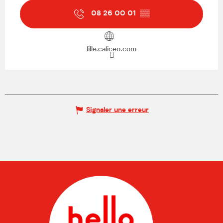
08 26 00 01
▒▒
lille.caliceo.com
Signaler une erreur