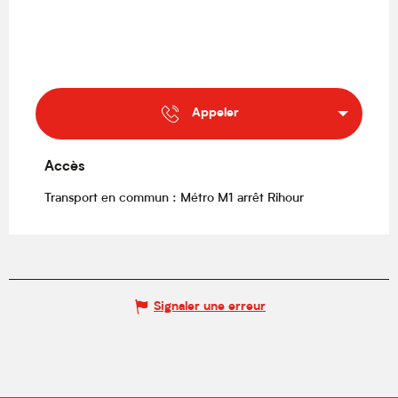
Appeler
Accès
Accès
Transport en commun : Métro M1 arrêt Rihour
Signaler une erreur