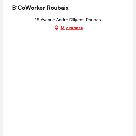
B'CoWorker Roubaix
15 Avenue André Diligent, Roubaix
M'y rendre