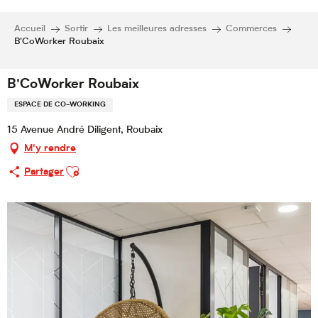
Accueil
Sortir
Les meilleures adresses
Commerces
B'CoWorker Roubaix
B'CoWorker Roubaix
ESPACE DE CO-WORKING
15 Avenue André Diligent, Roubaix
M'y rendre
Ajouter aux favoris
Partager