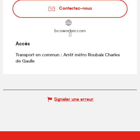
Contactez-nous
bcoworker.com
Accès
Accès
Transport en commun : Arrêt métro Roubaix Charles
de Gaulle
Signaler une erreur