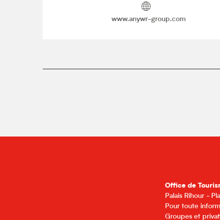
www.anywr-group.com
Office de Touris
Palais Rihour - P
Pour toute inform
Groupes et privat