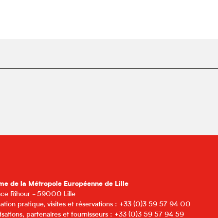
me de la Métropole Européenne de Lille
lace Rihour - 59000 Lille
ation pratique, visites et réservations : +33 (0)3 59 57 94 00
isations, partenaires et fournisseurs : +33 (0)3 59 57 94 59