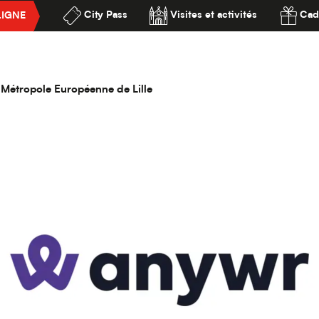
City Pass
Visites et activités
Cad
LIGNE
es
ANYWR
ssibilité
la Métropole Européenne de Lille