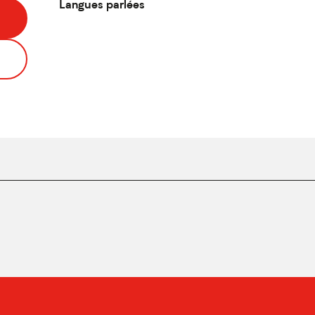
Langues parlées
Langues parlées