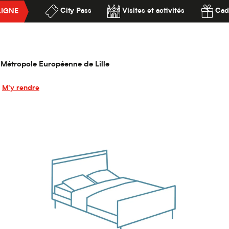
City Pass
Visites et activités
Cad
LIGNE
City Ascotel Lille Métropole
ssibilité
le Métropole
la Métropole Européenne de Lille
M'y rendre