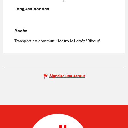
Langues parlées
Langues parlées
Accès
Accès
Transport en commun : Métro M1 arrêt "Rihour"
Signaler une erreur