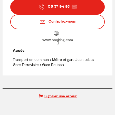
06 37 94 93
▒▒
Contactez-nous
www.booking.com
Accès
Accès
Transport en commun : Métro et gare Jean Lebas
Gare Ferroviaire : Gare Roubaix
Signaler une erreur