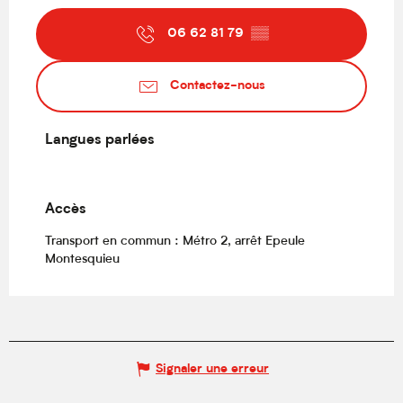
06 62 81 79
▒▒
Contactez-nous
Langues parlées
Langues parlées
Accès
Accès
Transport en commun : Métro 2, arrêt Epeule
Montesquieu
Signaler une erreur