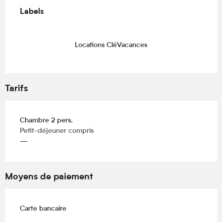
Labels
Labels
Locations CléVacances
Tarifs
Chambre 2 pers.
Petit-déjeuner compris
—
Moyens de paiement
Carte bancaire