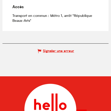
Accès
Accès
Transport en commun : Métro 1, arrêt "République
Beaux-Arts"
Signaler une erreur