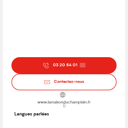
03 20 54 01
▒▒
Contactez-nous
www.lamaisonduchamplain.fr
Langues parlées
Langues parlées