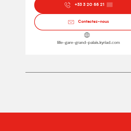
+33 3 20 55 21
▒▒
Contactez-nous
lille-gare-grand-palais.kyriad.com