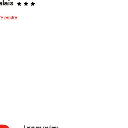
lais
'y rendre
Langues parlées
Langues parlées