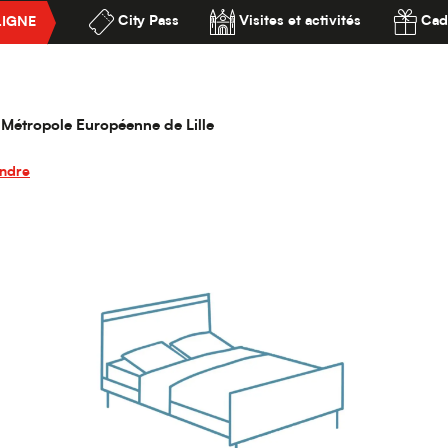
City Pass
Visites et activités
Cad
LIGNE
are - Grand Palais
ssibilité
is
la Métropole Européenne de Lille
endre