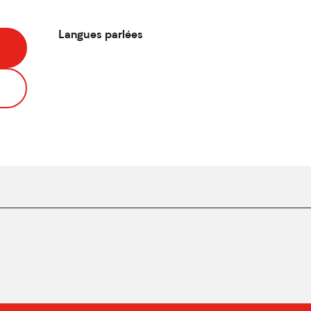
Langues parlées
Langues parlées