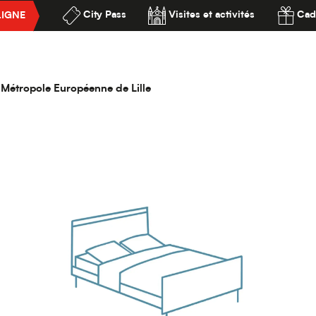
City Pass
Visites et activités
Cad
LIGNE
re Lille Flandres
ssibilité
s
la Métropole Européenne de Lille