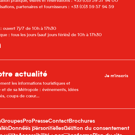
ation pratique, visites et réservations : +33 (0)3 59 57 94 00
isations, partenaires et fournisseurs : +33 (0)3 59 57 94 59
 : ouvert 7j/7 de 10h à 17h30
que : tous les jours (sauf jours fériés) de 10h à 17h30
tre actualité
Je m'inscris
ment les informations touristiques et
lle et de sa Métropole : événements, idées
és, coups de cœur...
s
Groupes
Pro
Presse
Contact
Brochures
ales
Données personnelles
Gestion du consentement