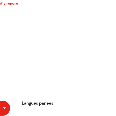
M'y rendre
Langues parlées
Langues parlées