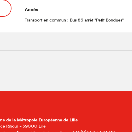
Accès
Accès
Transport en commun : Bus 86 arrêt "Petit Bondues"
me de la Métropole Européenne de Lille
lace Rihour - 59000 Lille