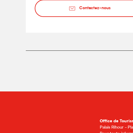
Contactez-nous
Office de Touris
Palais Rihour - P