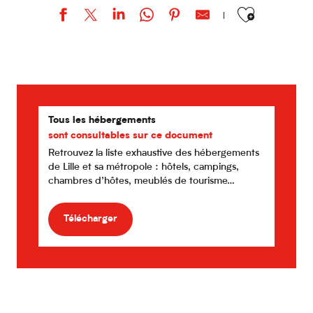
Ajouter aux favor
Hôtel Brueghel
Moment'Apart - Comtesse
La Castagnère de Bergory
Ibis Lille Centre Grand Place
Hôtel Art Déco Euralille
Tous les hébergements
Lille City Hôtel
sont consultables sur ce document
Au petit Château
Retrouvez la liste exhaustive des hébergements
B&B Lille Tourcoing Centre
de Lille et sa métropole : hôtels, campings,
Novotel Suites Lille Europe
chambres d’hôtes, meublés de tourisme…
Bienheureux
Appart’City Confort Lille Grand Palais
Mama Shelter Lille
Télécharger