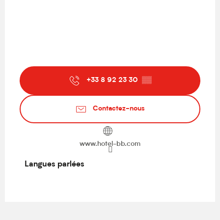
+33 8 92 23 30
▒▒
Contactez-nous
www.hotel-bb.com
Langues parlées
Langues parlées