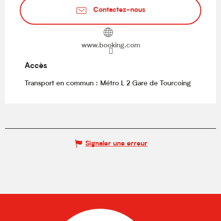
Contactez-nous
www.booking.com
Accès
Accès
Transport en commun : Métro L 2 Gare de Tourcoing
Signaler une erreur