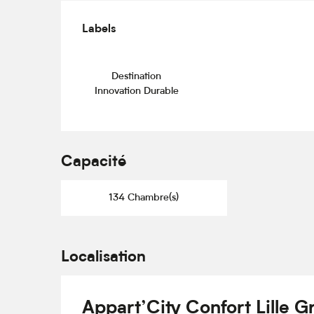
Offres de prestations
Labels
Labels
Destination
Innovation Durable
Capacité
134 Chambre(s)
Localisation
Appart’City Confort Lille G