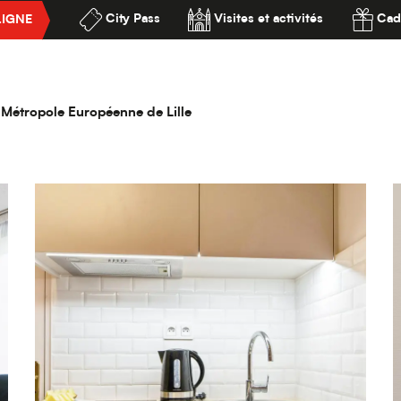
City Pass
Visites et activités
Cad
LIGNE
onfort Lille Grand Palais
ssibilité
d Palais
la Métropole Européenne de Lille