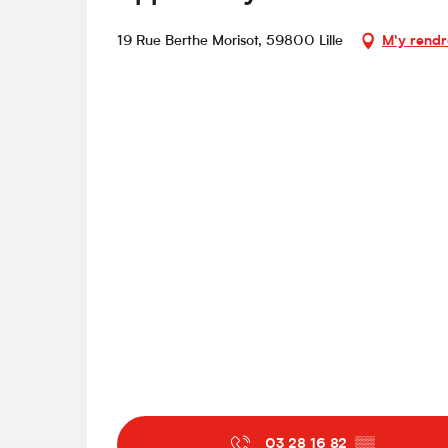
19 Rue Berthe Morisot, 59800 Lille
M'y rendr
03 28 16 82
▒▒