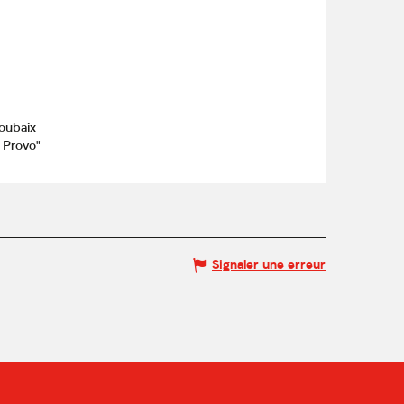
oubaix
 Provo"
Signaler une erreur