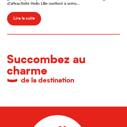
d’attractivité Hello Lille mettent à votre...
pas
Lire la suite
Succombez au
charme
de la destination
Idées d'activités pour visiter la ville