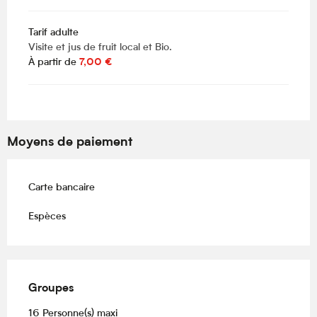
Tarif adulte
Visite et jus de fruit local et Bio.
À partir de
7,00 €
Moyens de paiement
Carte bancaire
Espèces
Groupes
Groupes
16 Personne(s) maxi