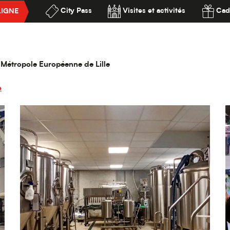
City Pass
Visites et activités
Cad
LIGNE
ssibilité
la Métropole Européenne de Lille
e