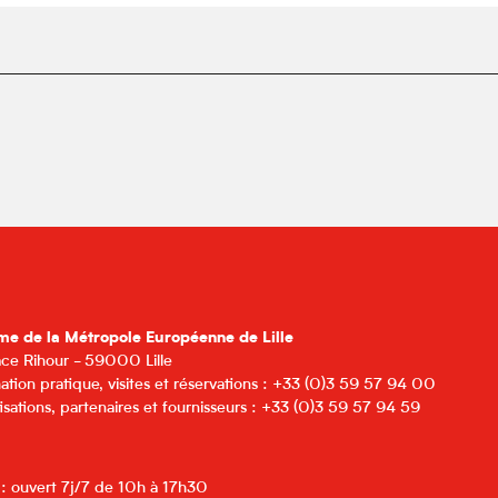
me de la Métropole Européenne de Lille
lace Rihour - 59000 Lille
ation pratique, visites et réservations : +33 (0)3 59 57 94 00
isations, partenaires et fournisseurs : +33 (0)3 59 57 94 59
 : ouvert 7j/7 de 10h à 17h30