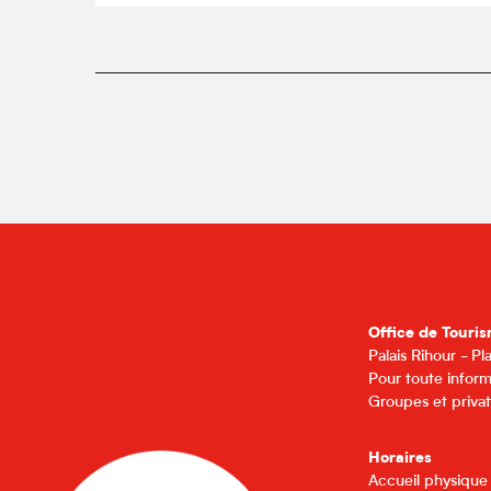
Office de Touris
Palais Rihour - P
Pour toute inform
Groupes et privat
Horaires
Accueil physique