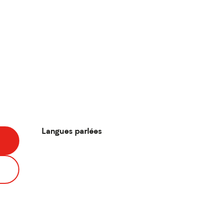
Langues parlées
Langues parlées