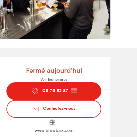
Ouverture et coordonnées
Fermé aujourd'hui
Voir les horaires
06 79 82 87
▒▒
Contactez-nous
www.brewbaix.com