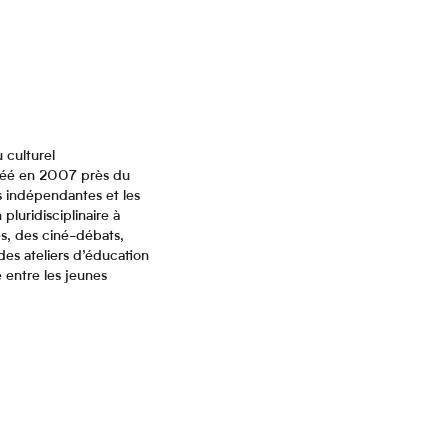
 culturel
 Créé en 2007 près du
es indépendantes et les
luridisciplinaire à
s, des ciné-débats,
des ateliers d’éducation
 entre les jeunes