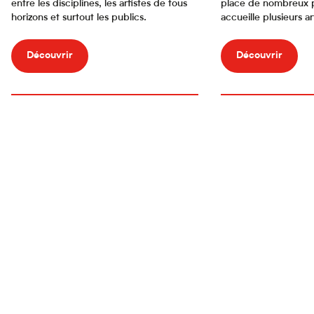
entre les disciplines, les artistes de tous
place de nombreux pr
horizons et surtout les publics.
accueille plusieurs a
Découvrir
Découvrir