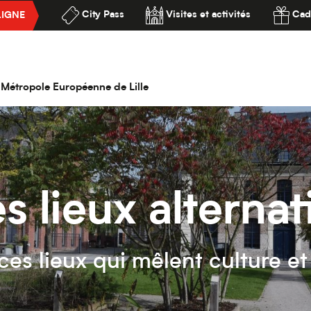
City Pass
Visites et activités
Cad
LIGNE
ssibilité
la Métropole Européenne de Lille
s lieux alternat
es lieux qui mêlent culture et 