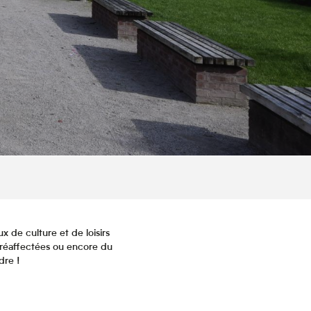
ux de culture et de loisirs
s réaffectées ou encore du
dre !
is