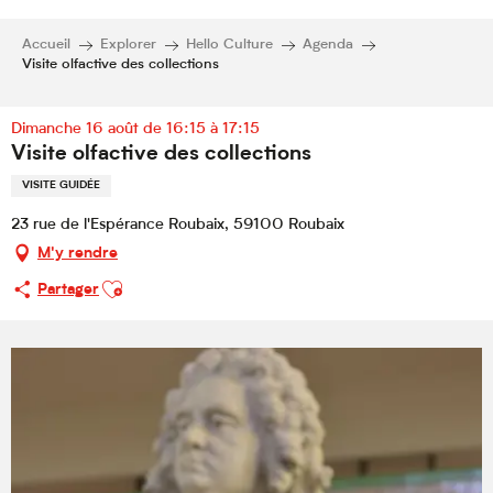
Accueil
Explorer
Hello Culture
Agenda
Visite olfactive des collections
Dimanche 16 août de 16:15 à 17:15
Visite olfactive des collections
VISITE GUIDÉE
23 rue de l'Espérance Roubaix, 59100 Roubaix
M'y rendre
Ajouter aux favoris
Partager