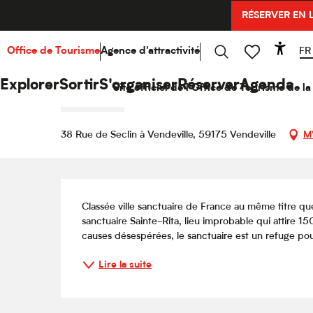
Aller
RÉSERVER EN 
Accueil
Explorer
Hello Culture
Agenda
Visit
au
contenu
principal
FR
Office de Tourisme
Agence d'attractivité
Acce
Samedi 3 octobre de 09:30 à 11:00
Recherche
Voir les favoris
Visite : Le sanctuaire Sainte-
Explorer
Sortir
S'organiser
Réserver
Agenda
Site officiel de l'Office de Tourisme de 
VISITE GUIDÉE
38 Rue de Seclin à Vendeville, 59175 Vendeville
M
Description
Classée ville sanctuaire de France au même titre que
sanctuaire Sainte-Rita, lieu improbable qui attire
causes désespérées, le sanctuaire est un refuge pou
Lire la suite