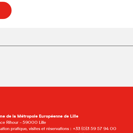
me de la Métropole Européenne de Lille
lace Rihour - 59000 Lille
ation pratique, visites et réservations : +33 (0)3 59 57 94 00