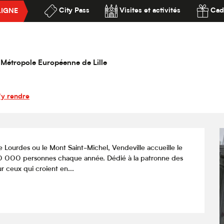
City Pass
Visites et activités
Cad
LIGNE
e : Le sanctuaire Sainte-Rita de Vendeville
ssibilité
Rita de Vendeville
la Métropole Européenne de Lille
'y rendre
 Lourdes ou le Mont Saint-Michel, Vendeville accueille le 
 150 000 personnes chaque année. Dédié à la patronne des 
r ceux qui croient en...