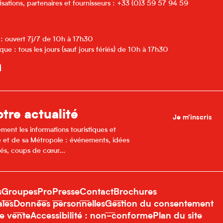
isations, partenaires et fournisseurs : +33 (0)3 59 57 94 59
 : ouvert 7j/7 de 10h à 17h30
que : tous les jours (sauf jours fériés) de 10h à 17h30
tre actualité
Je m'inscris
ment les informations touristiques et
lle et de sa Métropole : événements, idées
és, coups de cœur...
s
Groupes
Pro
Presse
Contact
Brochures
ales
Données personnelles
Gestion du consentement
e vente
Accessibilité : non-conforme
Plan du site