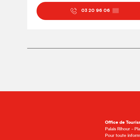
03 20 96 06
▒▒
Office de Touris
Palais Rihour - P
Pour toute inform