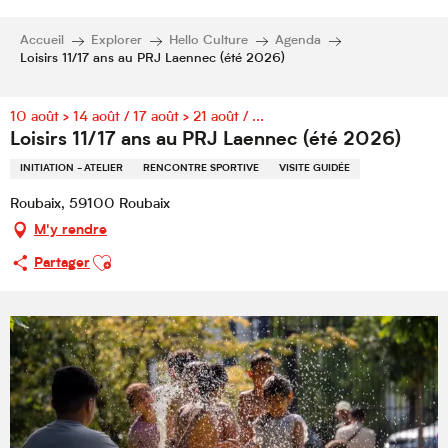
Accueil
Explorer
Hello Culture
Agenda
Loisirs 11/17 ans au PRJ Laennec (été 2026)
10 août > 14 août / 17 août > 21 août / ...
Loisirs 11/17 ans au PRJ Laennec (été 2026)
INITIATION - ATELIER
RENCONTRE SPORTIVE
VISITE GUIDÉE
Roubaix, 59100 Roubaix
M'y rendre
Ajouter aux favoris
Partager