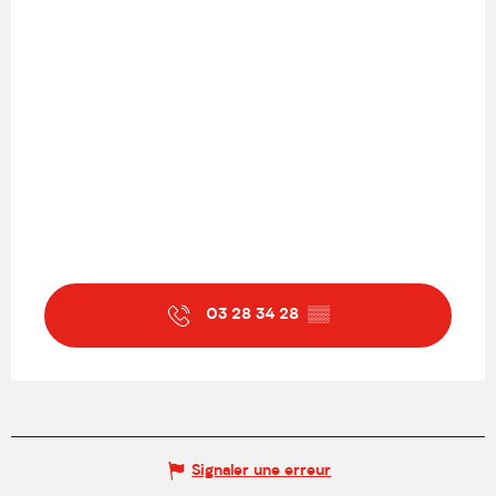
Jeudi 23 juillet 2026
Vendredi 24 juillet 2026
Lundi 27 juillet 2026
Mardi 28 juillet 2026
Du
29 juillet 2026
au
31 juillet
03 28 34 28
▒▒
2026
Lundi 3 août 2026
Mardi 4 août 2026
Signaler une erreur