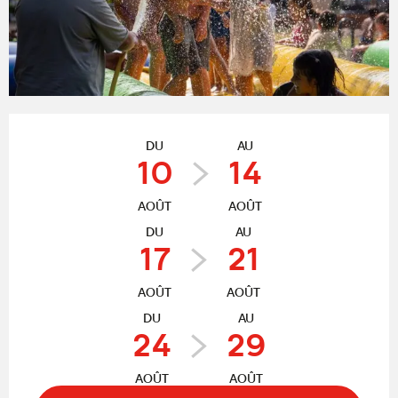
Ouverture et coordonnées
DU
AU
10
14
AOÛT
AOÛT
DU
AU
17
21
AOÛT
AOÛT
DU
AU
24
29
AOÛT
AOÛT