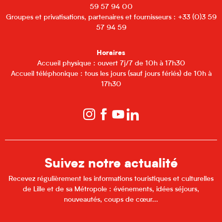
59 57 94 00
Du
19 août 2026
au
20 août
2026
Groupes et privatisations, partenaires et fournisseurs : +33 (0)3 59
57 94 59
Vendredi 21 août 2026
Horaires
Accueil physique : ouvert 7j/7 de 10h à 17h30
Du
24 août 2026
au
29 août
2026
Accueil téléphonique : tous les jours (sauf jours fériés) de 10h à
17h30
Suivez notre actualité
Recevez régulièrement les informations touristiques et culturelles
de Lille et de sa Métropole : événements, idées séjours,
nouveautés, coups de cœur...