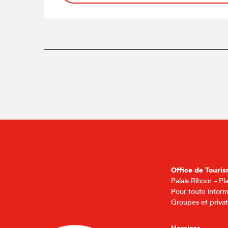
Office de Touris
Palais Rihour - P
Pour toute inform
Groupes et privat