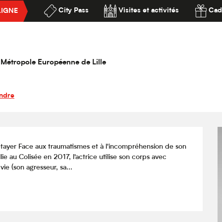
City Pass
Visites et activités
Cad
LIGNE
hatouilles ou La Danse de la colère
ssibilité
e la colère
la Métropole Européenne de Lille
ndre
ayer Face aux traumatismes et à l'incompréhension de son 
ie au Colisée en 2017, l'actrice utilise son corps avec 
vie (son agresseur, sa...