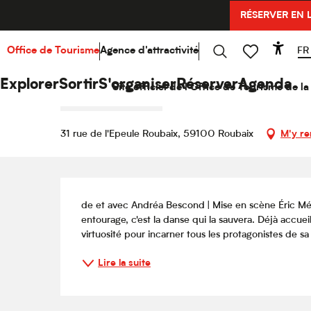
Aller
RÉSERVER EN 
Accueil
Explorer
Hello Culture
Agenda
Les C
au
contenu
principal
FR
Office de Tourisme
Agence d'attractivité
Acce
Samedi 14 novembre de 20:00 à 21:20
Recherche
Voir les favoris
Les Chatouilles ou La Danse d
Explorer
Sortir
S'organiser
Réserver
Agenda
Site officiel de l'Office de Tourisme de 
DANSE - BAL
THÉÂTRE
31 rue de l'Epeule Roubaix, 59100 Roubaix
M'y re
Description
de et avec Andréa Bescond | Mise en scène Éric Mét
entourage, c'est la danse qui la sauvera. Déjà accueill
virtuosité pour incarner tous les protagonistes de sa 
Lire la suite