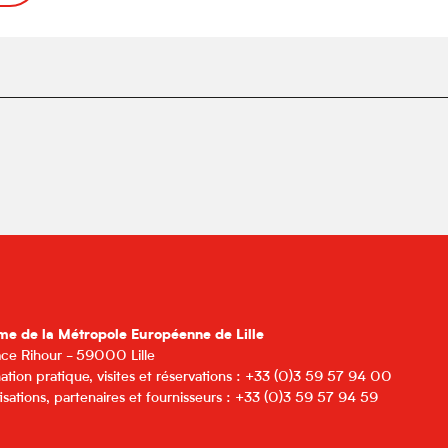
me de la Métropole Européenne de Lille
lace Rihour - 59000 Lille
ation pratique, visites et réservations : +33 (0)3 59 57 94 00
isations, partenaires et fournisseurs : +33 (0)3 59 57 94 59