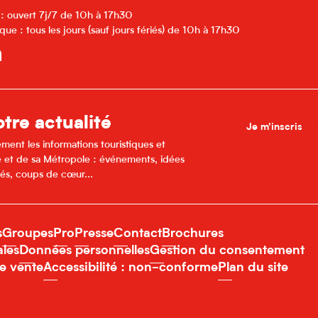
 : ouvert 7j/7 de 10h à 17h30
que : tous les jours (sauf jours fériés) de 10h à 17h30
tre actualité
Je m'inscris
ment les informations touristiques et
lle et de sa Métropole : événements, idées
és, coups de cœur...
s
Groupes
Pro
Presse
Contact
Brochures
ales
Données personnelles
Gestion du consentement
e vente
Accessibilité : non-conforme
Plan du site