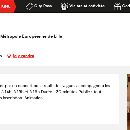
City Pass
Visites et activités
Cad
LIGNE
teau s'anime en musique
ssibilité
e
la Métropole Européenne de Lille
s
M'y rendre
ter par un concert où le roulis des vagues accompagnera les 
à 14h, à 15h et à 16h Durée : 30 minutes Public : tout 
s inscription. Animation...