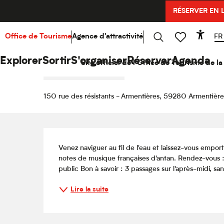
Aller
RÉSERVER EN 
Accueil
Explorer
Hello Culture
Agenda
Le ba
au
contenu
principal
FR
Office de Tourisme
Agence d'attractivité
Acce
Dimanche 23 août de 16:00 à 16:30
Recherche
Voir les favoris
Le bateau s'anime en musiqu
Explorer
Sortir
S'organiser
Réserver
Agenda
Site officiel de l'Office de Tourisme de 
CONCERT
VISITE GUIDÉE
150 rue des résistants - Armentières, 59280 Armentière
Description
Venez naviguer au fil de l'eau et laissez-vous empor
notes de musique françaises d'antan. Rendez-vous : 
public Bon à savoir : 3 passages sur l'après-midi, san
Lire la suite