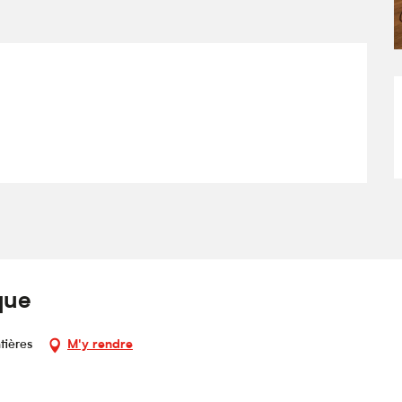
que
tières
M'y rendre