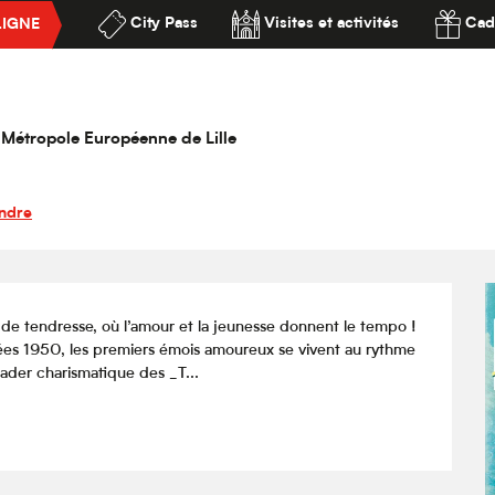
City Pass
Visites et activités
Cad
LIGNE
e is the Word
ssibilité
la Métropole Européenne de Lille
ndre
e tendresse, où l’amour et la jeunesse donnent le tempo ! 
nées 1950, les premiers émois amoureux se vivent au rythme 
eader charismatique des _T...