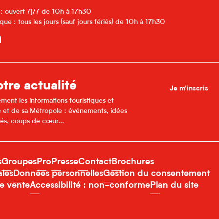
 : ouvert 7j/7 de 10h à 17h30
que : tous les jours (sauf jours fériés) de 10h à 17h30
tre actualité
Je m'inscris
ment les informations touristiques et
lle et de sa Métropole : événements, idées
és, coups de cœur...
s
Groupes
Pro
Presse
Contact
Brochures
ales
Données personnelles
Gestion du consentement
e vente
Accessibilité : non-conforme
Plan du site