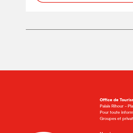
Office de Touris
Palais Rihour - P
Pour toute inform
Groupes et privat