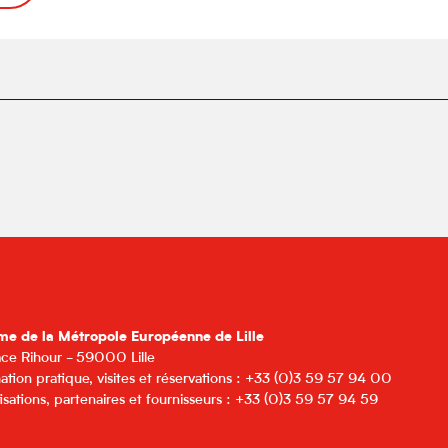
me de la Métropole Européenne de Lille
lace Rihour - 59000 Lille
ation pratique, visites et réservations : +33 (0)3 59 57 94 00
isations, partenaires et fournisseurs : +33 (0)3 59 57 94 59