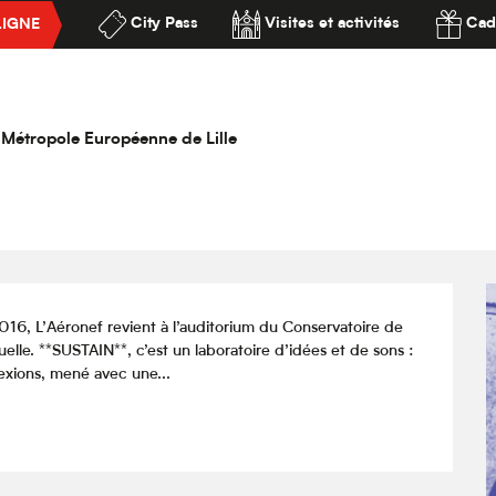
City Pass
Visites et activités
Cad
LIGNE
ert – Aloïse Sauvage & Madeleine Cazenave + Momoko Gill
ssibilité
Madeleine Cazenave + Momoko Gill
la Métropole Européenne de Lille
016, L’Aéronef revient à l’auditorium du Conservatoire de 
tuelle. **SUSTAIN**, c’est un laboratoire d’idées et de sons : 
exions, mené avec une...