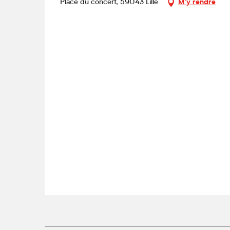
Place du concert, 59043 Lille
M'y rendre