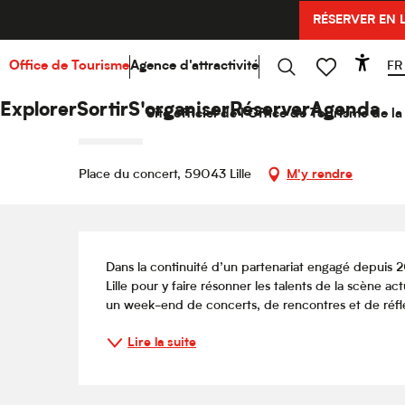
Aller
RÉSERVER EN 
Accueil
Explorer
Hello Culture
Agenda
Conc
au
contenu
principal
FR
Office de Tourisme
Agence d'attractivité
Acce
Mercredi 23 septembre de 20:00 à 22:00
Recherche
Voir les favoris
Concert – Aloïse Sauvage & 
Explorer
Sortir
S'organiser
Réserver
Agenda
Site officiel de l'Office de Tourisme de 
CONCERT
Place du concert, 59043 Lille
M'y rendre
Description
Dans la continuité d’un partenariat engagé depuis 2
Lille pour y faire résonner les talents de la scène ac
un week-end de concerts, de rencontres et de réfl
Lire la suite