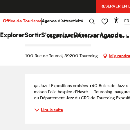
Aller
RÉSERVER EN 
Accueil
Explorer
Hello Culture
Agenda
ÇA J
au
contenu
principal
FR
Office de Tourisme
Agence d'attractivité
Acce
2 septembre > 6 septembre / 9 septembre > 13 septembr
Recherche
Voir les favoris
ÇA JAZZ !
Explorer
Sortir
S'organiser
Réserver
Agenda
Site officiel de l'Office de Tourisme de 
EXPOSITION - FOIRE - PORTES OUVERTES
100 Rue de Tournai, 59200 Tourcoing
M'y rendr
Description
ça Jazz ! Expositions croisées «40 Bulles de Jazz 
maison Folie hospice d’Havré – Tourcoing Inaugura
du Département Jazz du CRD de Tourcoing Expositio
Lire la suite