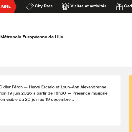
City Pass
Visites et activités
Cad
LIGNE
AZZ !
ssibilité
e / ...
la Métropole Européenne de Lille
e
» Didier Péron – Hervé Escario et Louh-Ann Alexandrenne 
tion 19 juin 2026 à partir de 18h30 – Présence musicale 
n visible du 20 juin au 19 décembre...