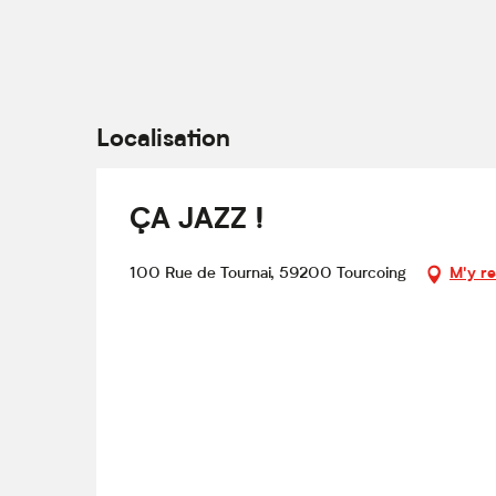
Du
21 octobre 2026
au
25 octobre 2026
Du
28 octobre 2026
au
1 novembre 2026
Localisation
Du
4 novembre 2026
au
8 novembre 2026
ÇA JAZZ !
Du
11 novembre 2026
au
15 novembre 202
100 Rue de Tournai, 59200 Tourcoing
M'y r
Du
18 novembre 2026
au
22 novembre 20
Du
25 novembre 2026
au
29 novembre 20
Du
2 décembre 2026
au
6 décembre 202