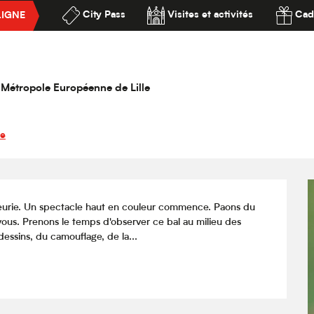
City Pass
Visites et activités
Cad
LIGNE
e naturaliste : concours d’illusion chez les Papillons
ssibilité
’illusion chez les Papillons
la Métropole Européenne de Lille
re
fleurie. Un spectacle haut en couleur commence. Paons du 
 vous. Prenons le temps d'observer ce bal au milieu des 
dessins, du camouflage, de la...