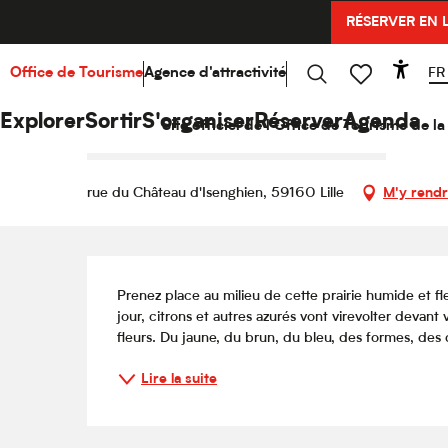
Aller
RÉSERVER EN 
Accueil
Explorer
Hello Culture
Agenda
Balad
au
contenu
principal
FR
Office de Tourisme
Agence d'attractivité
Acce
Jeudi 27 août de 14:00 à 16:00
Recherche
Voir les favoris
Balade naturaliste : concours d
Explorer
Sortir
S'organiser
Réserver
Agenda
Site officiel de l'Office de Tourisme de 
ESPACES NATURELS MÉTROPOLITAINS
VISITE GUIDÉE
rue du Château d'Isenghien, 59160 Lille
M'y rend
Description
Prenez place au milieu de cette prairie humide et 
jour, citrons et autres azurés vont virevolter devant
fleurs. Du jaune, du brun, du bleu, des formes, des 
Lire la suite