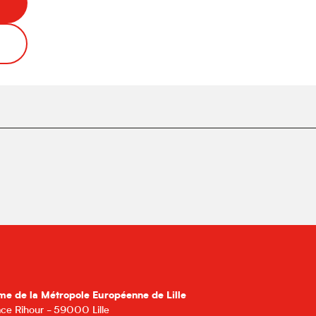
me de la Métropole Européenne de Lille
lace Rihour - 59000 Lille