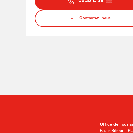
03 20 12 85
▒▒
Contactez-nous
Office de Touris
Palais Rihour - P