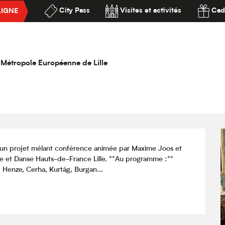
City Pass
Visites et activités
Cad
LIGNE
ersaires, hommages, dédicaces
ssibilité
dicaces
la Métropole Européenne de Lille
un projet mélant conférence animée par Maxime Joos et 
ue et Danse Hauts-de-France Lille. **Au programme :** 
, Henze, Cerha, Kurtág, Burgan...