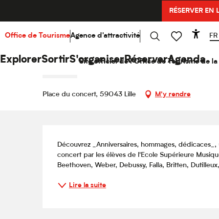
Aller
RÉSERVER EN 
Accueil
Explorer
Hello Culture
Agenda
Anniv
au
contenu
principal
FR
Office de Tourisme
Agence d'attractivité
Acce
Mardi 13 octobre de 17:30 à 20:00
Recherche
Voir les favoris
Anniversaires, hommages, dé
Explorer
Sortir
S'organiser
Réserver
Agenda
Site officiel de l'Office de Tourisme de 
CONCERT
Place du concert, 59043 Lille
M'y rendre
Description
Découvrez _Anniversaires, hommages, dédicaces_, 
concert par les élèves de l'Ecole Supérieure Musiq
Beethoven, Weber, Debussy, Falla, Britten, Dutilleux
Lire la suite