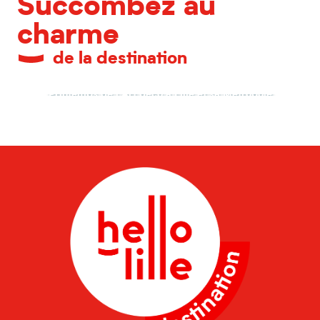
Succombez au
charme
de la destination
G
Printemps de l’Art déco à Lille et sa Métropole