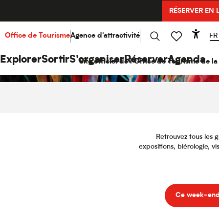
Aller
RÉSERVER EN 
au
contenu
principal
FR
Office de Tourisme
Agence d'attractivité
Acce
Recherche
Voir les favoris
Explorer
Sortir
S'organiser
Réserver
Agenda
Site officiel de l'Office de Tourisme de 
Retrouvez tous les g
expositions, biérologie, v
Ce week-en