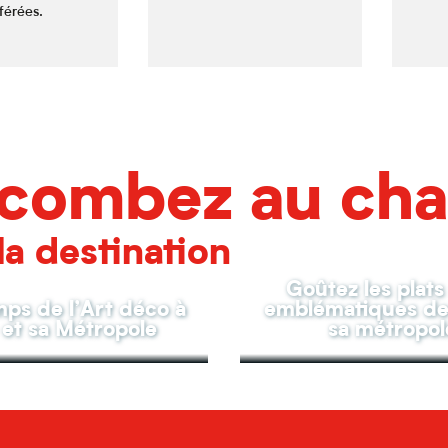
férées.
combez au ch
la destination
Goûtez les plats
ps de l’Art déco à
emblématiques de 
e et sa Métropole
sa métropol