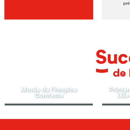
pré
Suc
de 
Musée de l'hospice
Printem
Comtesse
Lill