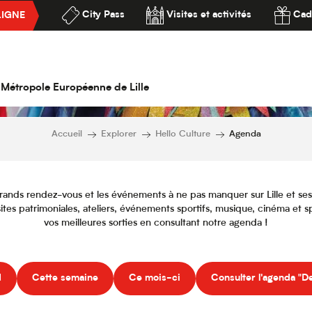
City Pass
Visites et activités
Cad
LIGNE
Agenda
ssibilité
la Métropole Européenne de Lille
Accueil
Explorer
Hello Culture
Agenda
rands rendez-vous et les événements à ne pas manquer sur Lille et ses a
isites patrimoniales, ateliers, événements sportifs, musique, cinéma et sp
vos meilleures sorties en consultant notre agenda !
d
Cette semaine
Ce mois-ci
Consulter l'agenda "De