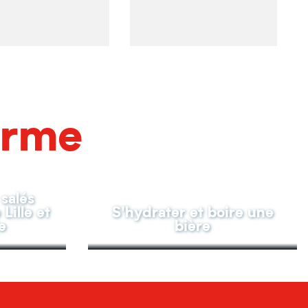
arme
 salés
Lille et
S'hydrater et boire une
e
bière