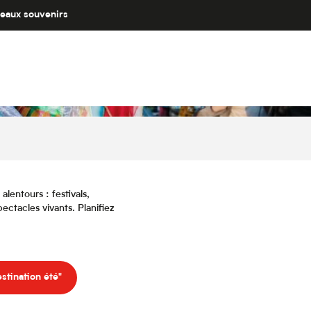
eaux souvenirs
lentours : festivals,
ectacles vivants. Planifiez
stination été"