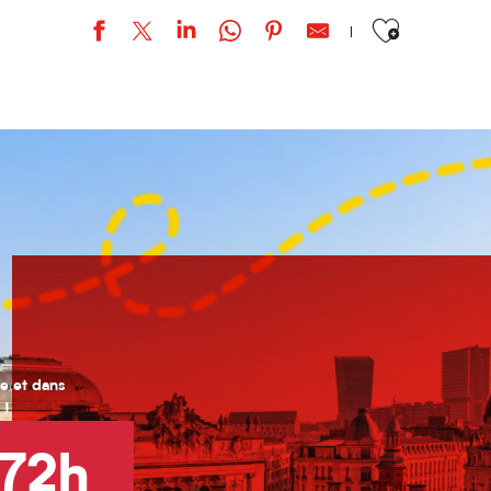
Ajouter aux favor
Amadè & Tarik
lles de jazz » par Didier Péron & Hervé Escario et Louh-Ann
le et dans
 !
72h