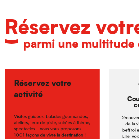
Réservez votre
parmi une multitude 
Réservez votre
activité
Cou
c
Visites guidées, balades gourmandes,
Découver
ateliers, jeux de piste, soirées à thème,
de la v
spectacles… nous vous proposons
beffroi 
1001 façons de vivre la destination !
Lille, voi