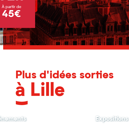
À partir de
45€
Plus d'idées sorties
à Lille
vénements
Expositions 