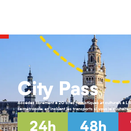
Journées du Matrimoine : visitez l'ARA
Atelier Tattoos éphémères
Journées du Matrimoine : visite guidée et impromptu musical par 
Visites guidées ludiques
Lectures d'albums jeunesse
Visite avec impromptus musicaux à l'ARA
Visite guidée en patois
Visite du monastère avec Saison zéro
Visites guidées de l'église Notre Dame de Lourdes de La Madeleine
Conférence « 200 ans d'archives photographiques »
City Pass
Visite guidée de l’exposition ça jazz ! Expositions croisées « 40 bu
Visites flash de l’exposition "Le Liban de Serge Najjar"
Accédez librement à 20 sites touristiques et culturels à Lil
sa métropole, en incluant les transports si vous le souhaitez
24h
48h